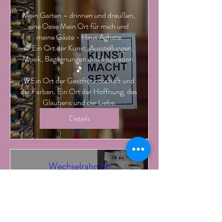
Mein Garten – drinnen und draußen, 
eine Oase Mein Ort für mich und 
meine Gäste - Haus Aghate.

🌈Ein Ort der Kunst, Ausstellungen, 
Musik, Begegnungen und Inspiration. 
🎵

🥂Ein Ort der Gastfreundschaft und 
der Farben. Ein Ort der Hoffnung, des 
Glaubens und der Liebe.
Details
Wechselrahmen
Fr., 25. Apr.
Wechselrahmen
Magdeburg, deine Künstler*innen in 
Portrait & Dialog Vernissage
