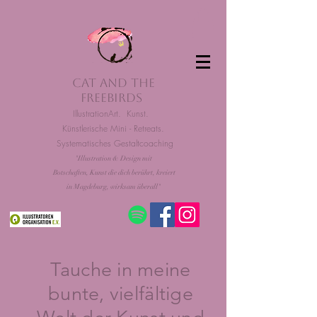
Cat and the
Freebirds
IllustrationArt. Kunst.
Künstlerische Mini - Retreats.
Systematisches Gestaltcoaching
"
Illustration & Design mit
Botschaften,
Kunst die dich
berührt, kreiert
in Magdeburg, wirksam überall
"
Tauche in meine
bunte, vielfältige